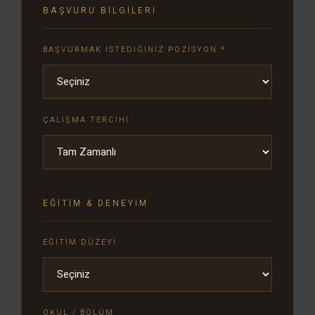
BAŞVURU BILGILERI
BAŞVURMAK İSTEDIĞINIZ POZISYON *
ÇALIŞMA TERCIHI
EĞITIM & DENEYIM
EĞITIM DÜZEYI
OKUL / BÖLÜM